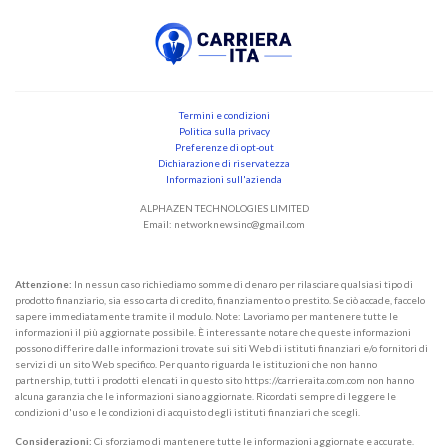
Termini e condizioni
Politica sulla privacy
Preferenze di opt-out
Dichiarazione di riservatezza
Informazioni sull'azienda
ALPHAZEN TECHNOLOGIES LIMITED
Email:
networknewsinc@gmail.com
Attenzione:
In nessun caso richiediamo somme di denaro per rilasciare qualsiasi tipo di
prodotto finanziario, sia esso carta di credito, finanziamento o prestito. Se ciò accade, faccelo
sapere immediatamente tramite il modulo. Note: Lavoriamo per mantenere tutte le
informazioni il più aggiornate possibile. È interessante notare che queste informazioni
possono differire dalle informazioni trovate sui siti Web di istituti finanziari e/o fornitori di
servizi di un sito Web specifico. Per quanto riguarda le istituzioni che non hanno
partnership, tutti i prodotti elencati in questo sito https://carrieraita.com.com non hanno
alcuna garanzia che le informazioni siano aggiornate. Ricordati sempre di leggere le
condizioni d'uso e le condizioni di acquisto degli istituti finanziari che scegli.
Considerazioni:
Ci sforziamo di mantenere tutte le informazioni aggiornate e accurate.