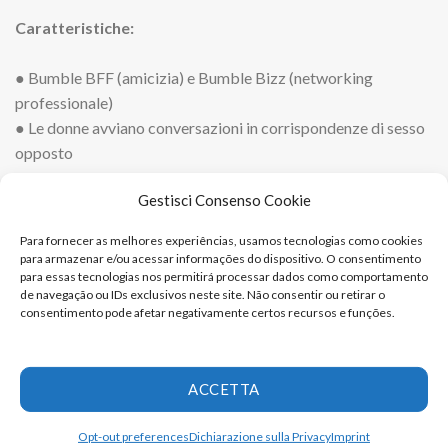
Caratteristiche:
● Bumble BFF (amicizia) e Bumble Bizz (networking
professionale)
● Le donne avviano conversazioni in corrispondenze di sesso
opposto
● Filtri avanzati per scopo, interesse e valori
Gestisci Consenso Cookie
Disponibile su: Android, iOS
Para fornecer as melhores experiências, usamos tecnologias como cookies
para armazenar e/ou acessar informações do dispositivo. O consentimento
5. Happn
para essas tecnologias nos permitirá processar dados como comportamento
de navegação ou IDs exclusivos neste site. Não consentir ou retirar o
consentimento pode afetar negativamente certos recursos e funções.
Trova le persone che hai incrociato. Happn è la scelta
perfetta per chi apprezza gli incontri naturali e le connessioni
locali. A differenza di altre piattaforme che si basano
ACCETTA
esclusivamente sui filtri tradizionali, la caratteristica unica di
Happn è il suo concetto: mostra le persone che ti hanno
Opt-out preferences
Dichiarazione sulla Privacy
Imprint