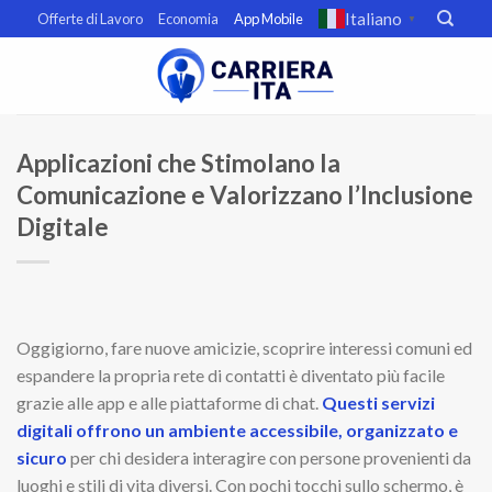
Skip
Italiano
Offerte di Lavoro
Economia
App Mobile
▼
to
content
Applicazioni che Stimolano la
Comunicazione e Valorizzano l’Inclusione
Digitale
Oggigiorno, fare nuove amicizie, scoprire interessi comuni ed
espandere la propria rete di contatti è diventato più facile
grazie alle app e alle piattaforme di chat.
Questi servizi
digitali offrono un ambiente accessibile, organizzato e
sicuro
per chi desidera interagire con persone provenienti da
luoghi e stili di vita diversi. Con pochi tocchi sullo schermo, è