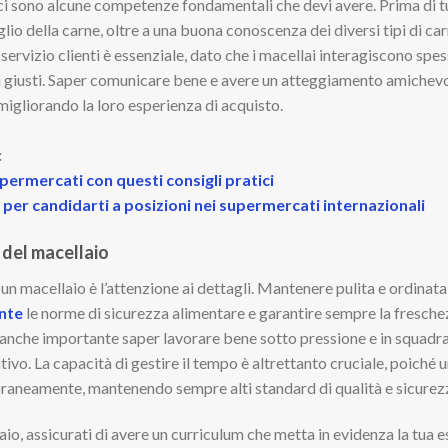
ci sono alcune competenze fondamentali che devi avere. Prima di t
io della carne, oltre a una buona conoscenza dei diversi tipi di ca
 servizio clienti è essenziale, dato che i macellai interagiscono spes
ti giusti. Saper comunicare bene e avere un atteggiamento amichevol
 migliorando la loro esperienza di acquisto.
:
permercati con questi consigli pratici
 per candidarti a posizioni nei supermercati internazionali
 del macellaio
un macellaio è l’attenzione ai dettagli. Mantenere pulita e ordinata
nte
le norme di sicurezza alimentare e garantire sempre la fresche
anche importante saper lavorare bene sotto pressione e in squadra
vo. La capacità di gestire il tempo è altrettanto cruciale, poiché 
aneamente, mantenendo sempre alti standard di qualità e sicurez
io, assicurati di avere un curriculum che metta in evidenza la tua