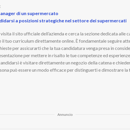
:
 manager di un supermercato
didarsi a posizioni strategiche nel settore dei supermercati
sita il sito ufficiale dell’azienda e cerca la sezione dedicata alle ca
e il tuo curriculum direttamente online. È fondamentale seguire att
chieste per assicurarti che la tua candidatura venga presa in consid
presentazione per mettere in risalto le tue competenze ed esperienz
andidarsi è visitare direttamente un negozio della catena e chiede
rsona può essere un modo efficace per distinguerti e dimostrare la 
Annuncio