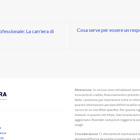
Cosa serve per essere un resp
fessionale: La carriera di
Attenzione:
In nessun caso richiediamo somme d
esso carta di credito, finanziamento o prestit
Note: Lavoriamo per mantenere tutte le inform
queste informazioni possono differire dalle info
servizi di un sito Web specifico. Per quanto ri
elencati in questo sito https://carrieraita.co
aggiornate. Ricordati sempre di leggere le cond
scegli.
t
tezza
Considerazioni:
Ci sforziamo di mantenere tu
nda
possono differire da quelle visualizzate sui siti