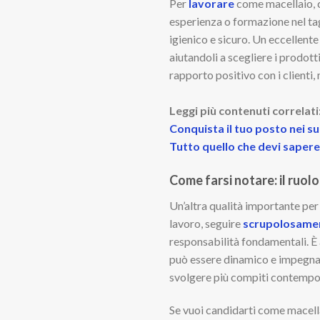
Per
lavorare
come macellaio, 
esperienza o formazione nel tagl
igienico e sicuro. Un eccellente
aiutandoli a scegliere i prodot
rapporto positivo con i clienti,
Leggi più contenuti correlati
Conquista il tuo posto nei su
Tutto quello che devi sapere
Come farsi notare: il ruolo
Un’altra qualità importante per 
lavoro, seguire
scrupolosame
responsabilità fondamentali. È 
può essere dinamico e impegnati
svolgere più compiti contempor
Se vuoi candidarti come macella