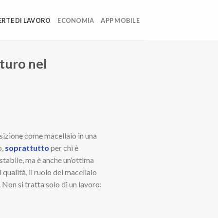
ERTE DI LAVORO
ECONOMIA
APP MOBILE
uturo nel
osizione come macellaio in una
o,
soprattutto
per chi è
stabile, ma è anche un’ottima
ualità, il ruolo del macellaio
Non si tratta solo di un lavoro: