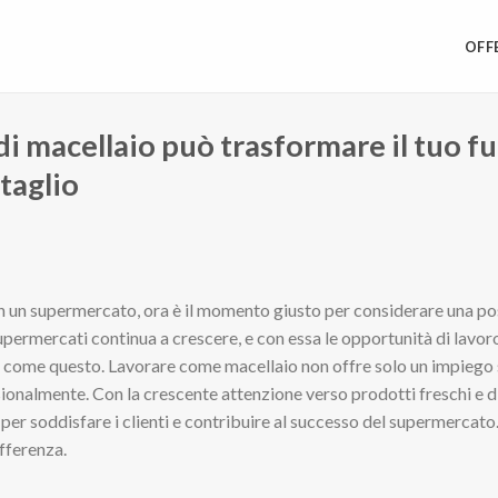
OFF
di macellaio può trasformare il tuo f
taglio
 in un supermercato, ora è il momento giusto per considerare una p
supermercati continua a crescere, e con essa le opportunità di lavor
ti come questo. Lavorare come macellaio non offre solo un impiego 
onalmente. Con la crescente attenzione verso prodotti freschi e di q
er soddisfare i clienti e contribuire al successo del supermercato. 
ifferenza.