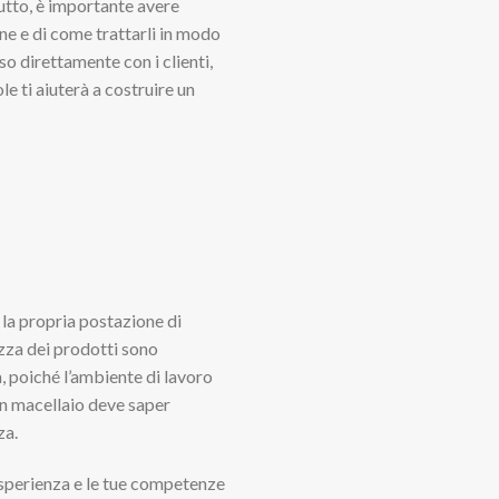
utto, è importante avere
rne e di come trattarli in modo
so direttamente con i clienti,
e ti aiuterà a costruire un
 la propria postazione di
zza dei prodotti sono
, poiché l’ambiente di lavoro
un macellaio deve saper
za.
 esperienza e le tue competenze