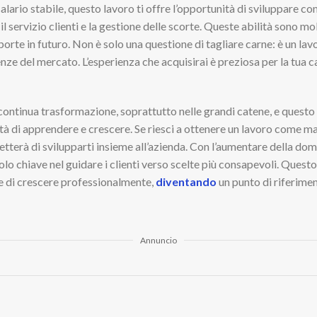
 salario stabile, questo lavoro ti offre l’opportunità di sviluppare 
 il servizio clienti e la gestione delle scorte. Queste abilità sono m
orte in futuro. Non è solo una questione di tagliare carne: è un lav
enze del mercato. L’esperienza che acquisirai è preziosa per la tua ca
continua trasformazione, soprattutto nelle grandi catene, e questo 
di apprendere e crescere. Se riesci a ottenere un lavoro come mace
terà di svilupparti insieme all’azienda. Con l’aumentare della dom
ruolo chiave nel guidare i clienti verso scelte più consapevoli. Ques
he di crescere professionalmente,
diventando
un punto di riferimen
Annuncio