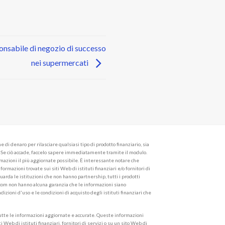
onsabile di negozio di successo
nei supermercati
i denaro per rilasciare qualsiasi tipo di prodotto finanziario, sia
o. Se ciò accade, faccelo sapere immediatamente tramite il modulo.
azioni il più aggiornate possibile. È interessante notare che
rmazioni trovate sui siti Web di istituti finanziari e/o fornitori di
guarda le istituzioni che non hanno partnership, tutti i prodotti
m.com non hanno alcuna garanzia che le informazioni siano
izioni d'uso e le condizioni di acquisto degli istituti finanziari che
tte le informazioni aggiornate e accurate. Queste informazioni
 Web di istituti finanziari, fornitori di servizi o su un sito Web di