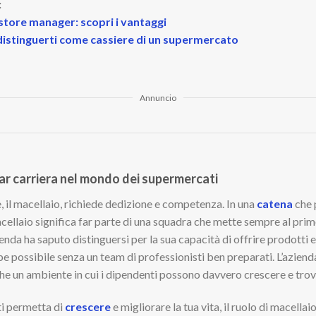
:
 store manager: scopri i vantaggi
r distinguerti come cassiere di un supermercato
Annuncio
far carriera nel mondo dei supermercati
, il macellaio, richiede dedizione e competenza. In una
catena
che 
llaio significa far parte di una squadra che mette sempre al primo 
ienda ha saputo distinguersi per la sua capacità di offrire prodotti e
possibile senza un team di professionisti ben preparati. L’azienda
che un ambiente in cui i dipendenti possono davvero crescere e trova
ti permetta di
crescere
e migliorare la tua vita, il ruolo di macell