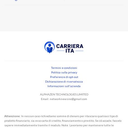
Termini e condizioni
Politica sulla privacy
Preferenze di opt-out
Dichiarazione di riservatezza
Informazioni sull'azienda
ALPHAZEN TECHNOLOGIES LIMITED
Email:
networknewsinc@gmail.com
Attenzione:
In nessun caso richiediamo somme di denaro per rilasciare qualsiasi tipo di
prodotto finanziario, sia esso carta di credito, finanziamento o prestito. Se ciò accade, faccelo
sapere immediatamente tramite il modulo. Note: Lavoriamo per mantenere tutte le