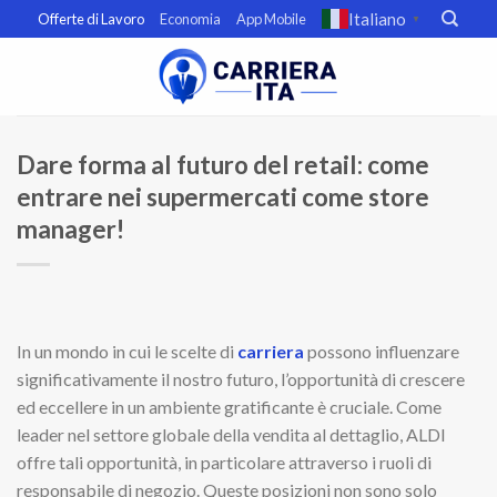
Skip
Italiano
Offerte di Lavoro
Economia
App Mobile
▼
to
content
Dare forma al futuro del retail: come
entrare nei supermercati come store
manager!
In un mondo in cui le scelte di
carriera
possono influenzare
significativamente il nostro futuro, l’opportunità di crescere
ed eccellere in un ambiente gratificante è cruciale. Come
leader nel settore globale della vendita al dettaglio, ALDI
offre tali opportunità, in particolare attraverso i ruoli di
responsabile di negozio. Queste posizioni non sono solo