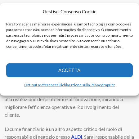
Siete alla ricerca di un cambiamento? Posizioni di
Gestisci Consenso Cookie
scaffalista disponibili
Un nuovo ruolo: le offerte di lavoro per assistente di
Para fornecer as melhores experiências, usamos tecnologias como cookies
para armazenar e/ou acessar informações do dispositivo. O consentimento
panetteria
para essas tecnologias nos permitirá processar dados como comportamento
de navegação ou IDs exclusivos neste site. Não consentir ou retirar o
I tuoi doveri includeranno anche la pianificazione
strategica
consentimento pode afetar negativamente certos recursos e funções.
e l’esecuzione per raggiungere gli obiettivi di vendita e
gestire l’inventario in modo efficace. Una profonda
comprensione del modello di business e della base clienti di
ACCETTA
ALDI è cruciale poiché ti consentirà di adattare le strategie
del negozio in linea con gli obiettivi aziendali e le esigenze del
Opt-out preferences
Dichiarazione sulla Privacy
Imprint
mercato locale. Questo ruolo richiede un approccio proattivo
alla risoluzione dei problemi e all’innovazione, mirando a
migliorare l’efficienza operativa e l’coinvolgimento del
cliente.
L’acume finanziario è un altro aspetto critico del ruolo di
responsabile di negozio presso
ALDI
. Sarai responsabile della