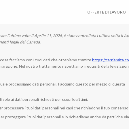
OFFERTE DI LAVORO
a l’ultima volta il Aprile 11, 2026, è stata controllata l’ultima volta il Ap
anenti legali del Canada.
o cosa facciamo con i tuoi dati che otteniamo tramite
https://carrieraita.c
razione. Nel nostro trattamento rispettiamo i requisiti della legislazion
quale processiamo dati personali. Facciamo questo per mezzo di questa
i solo ai dati personali richiesti per scopi legittimi;
r processare i tuoi dati personali nei casi che richiedono il tuo consenso
er proteggere i tuoi dati personali e lo richiediamo anche da parti che e