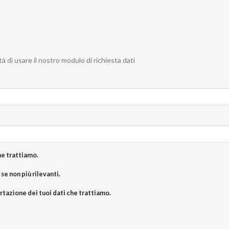
tà di usare il nostro modulo di richiesta dati
he trattiamo.
 se non più rilevanti.
ortazione dei tuoi dati che trattiamo.