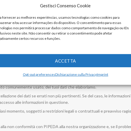
conoscenza di eventuali modifiche. Inoltre, ti informeremo attivamente l
Gestisci Consenso Cookie
a fornecer as melhores experiências, usamos tecnologias como cookies para
dati
azenar e/ou acessar informações do dispositivo. O consentimento para essas
nologias nos permitirá processar dados como comportamento de navegação ou IDs
 abbiamo di te, ti preghiamo di contattarci. Assicurati di indicare sempre
lusivos neste site. Não consentir ou retirar o consentimento pode afetar
ativamente certos recursos e funções.
certi di non modificare o eliminare i dati della persona sbagliata. Fornir
richiesta verificabile da parte del consumatore. Puoi contattarci utilizzand
ACCETTA
personali
Opt-out preferences
Dichiarazione sulla Privacy
Imprint
 dati che elaboriamo.
ato comunemente usato, dei tuoi dati che elaboriamo.
ellazione dei dati se errati non più pertinenti. Se del caso, le informazioni
ccesso alle informazioni in questione.
lsiasi momento, soggetti a restrizioni legali o contrattuali e preavviso ragi
iva alla non conformità con PIPEDA alla nostra organizzazione e, se il prob