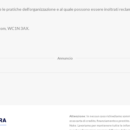
le pratiche dell’organizzazione e al quale possono essere inoltrati reclam
gdom, WC1N 3AX.
Annuncio
Attenzione:
In nessun caso richiediamo somme d
esso carta di credito, finanziamento o prestit
Note: Lavoriamo per mantenere tutte le inform