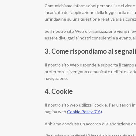
Comunichiamo informazioni personali se ci viene ri
incaricata dell’applicazione della legge, nella mis
un’indagine su una questione relativa alla sicurez
Se il nostro sito Web o organizzazione viene rile
essere divulgati ai nostri consulenti e a eventual
3. Come rispondiamo ai segnali
Il nostro sito Web risponde e supporta il campo 
preferenze ci vengono comunicate nell’intestaz
navigazione.
4. Cookie
Il nostro sito web utilizza i cookie. Per ulteriori 
pagina web
Cookie Policy (CA)
.
Abbiamo concluso un accordo di elaborazione dei
L’inclusione di indirizzi IP interi è bloccato da noi.