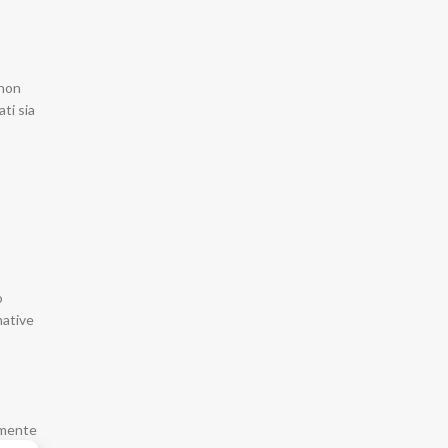
 non
ti sia
o
mative
armente