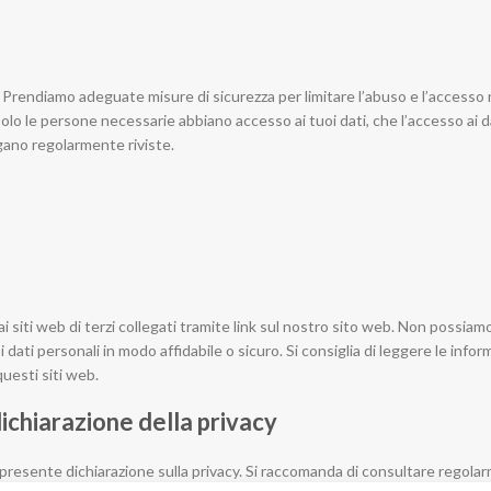
. Prendiamo adeguate misure di sicurezza per limitare l’abuso e l’accesso
solo le persone necessarie abbiano accesso ai tuoi dati, che l’accesso ai da
gano regolarmente riviste.
ai siti web di terzi collegati tramite link sul nostro sito web. Non possiam
dati personali in modo affidabile o sicuro. Si consiglia di leggere le infor
questi siti web.
chiarazione della privacy
la presente dichiarazione sulla privacy. Si raccomanda di consultare regol