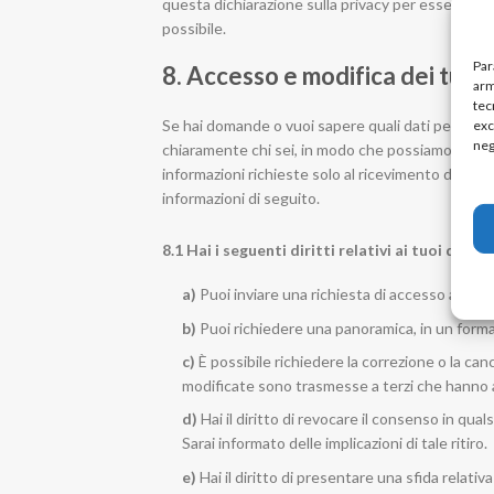
questa dichiarazione sulla privacy per essere a 
possibile.
Par
8. Accesso e modifica dei tuoi 
arm
tec
Se hai domande o vuoi sapere quali dati personali
exc
neg
chiaramente chi sei, in modo che possiamo essere 
informazioni richieste solo al ricevimento di una 
informazioni di seguito.
8.1 Hai i seguenti diritti relativi ai tuoi dati 
Puoi inviare una richiesta di accesso ai tuoi
Puoi richiedere una panoramica, in un form
È possibile richiedere la correzione o la canc
modificate sono trasmesse a terzi che hanno a
Hai il diritto di revocare il consenso in qua
Sarai informato delle implicazioni di tale ritiro.
Hai il diritto di presentare una sfida relat