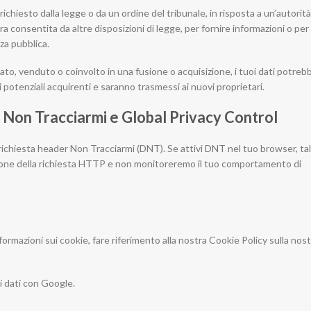
chiesto dalla legge o da un ordine del tribunale, in risposta a un’autorità
ura consentita da altre disposizioni di legge, per fornire informazioni o per
za pubblica.
vato, venduto o coinvolto in una fusione o acquisizione, i tuoi dati potreb
i potenziali acquirenti e saranno trasmessi ai nuovi proprietari.
 Non Tracciarmi e Global Privacy Control
richiesta header Non Tracciarmi (DNT). Se attivi DNT nel tuo browser, tal
ione della richiesta HTTP e non monitoreremo il tuo comportamento di
informazioni sui cookie, fare riferimento alla nostra Cookie Policy sulla nos
 dati con Google.