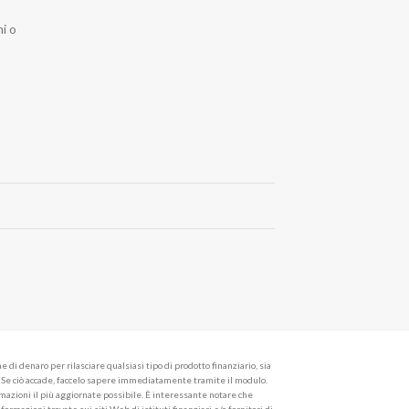
i o
i denaro per rilasciare qualsiasi tipo di prodotto finanziario, sia
o. Se ciò accade, faccelo sapere immediatamente tramite il modulo.
azioni il più aggiornate possibile. È interessante notare che