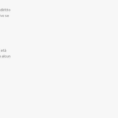
diritto
ivo se
 età
o alcun