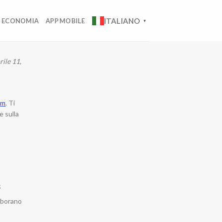
ITALIANO
ECONOMIA
APP MOBILE
▼
rile 11,
om
. Ti
e sulla
;
laborano