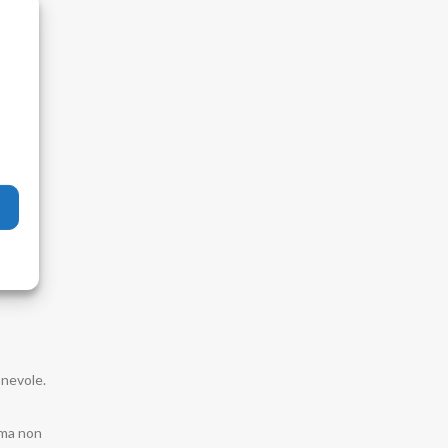
addove
emo le
o le
onevole.
lema non