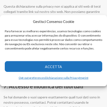
Questa dichiarazione sulla privacy non si applica ai siti web di terzi
collegati tramite link sul nostro sito web. Non possiamo garantire
che queste terze parti gestiscano i vostri dati personali in modo
Gestisci Consenso Cookie
affidabile e sicuro. Vi consigliamo di leggere le dichiarazioni sulla
privacy di questi siti web prima di utilizzarli.
Para fornecer as melhores experiências, usamos tecnologias como cookies
para armazenar e/ou acessar informações do dispositivo. O consentimento
6. Ammende riguardo questa
para essas tecnologias nos permitirá processar dados como comportamento
dichiarazione della privacy
de navegação ou IDs exclusivos neste site. Não consentir ou retirar o
consentimento pode afetar negativamente certos recursos e funções.
Ci riserviamo il diritto di apportare modifiche alla presente
dichiarazione sulla privacy. Si raccomanda di consultare
regolarmente questa dichiarazione sulla privacy per essere a
ACCETTA
conoscenza di eventuali modifiche. Inoltre, ti informeremo
attivamente laddove possibile.
Opt-out preferences
Dichiarazione sulla Privacy
Imprint
7. Accesso e modifica dei tuoi dati
Se hai domande o vuoi sapere esattamente quali tuoi dati sono in
nostro possesso, contattaci. Potrai contattarci usando le