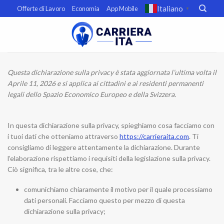
Skip
Italiano
Offerte di Lavoro
Economia
App Mobile
▼
to
content
Questa dichiarazione sulla privacy è stata aggiornata l’ultima volta il
Aprile 11, 2026 e si applica ai cittadini e ai residenti permanenti
legali dello Spazio Economico Europeo e della Svizzera.
In questa dichiarazione sulla privacy, spieghiamo cosa facciamo con
i tuoi dati che otteniamo attraverso
https://carrieraita.com
. Ti
consigliamo di leggere attentamente la dichiarazione. Durante
l’elaborazione rispettiamo i requisiti della legislazione sulla privacy.
Ciò significa, tra le altre cose, che:
comunichiamo chiaramente il motivo per il quale processiamo
dati personali. Facciamo questo per mezzo di questa
dichiarazione sulla privacy;