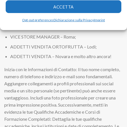
ACCETTA
ADDETTO ORTOFRUTTA – Monza;
ADDETTI VENDITA ORTOFRUTTA – Mantova;
Opt-out preferences
Dichiarazione sulla Privacy
Imprint
ADDETTO VENDITA – Pistoia;
VICE STORE MANAGER – Roma;
ADDETTI VENDITA ORTOFRUTTA – Lodi;
ADDETTI VENDITA – Novara e molto altro ancora!
Inizia con le Informazioni di Contatto: Il tuo nome completo,
numero di telefono e indirizzo e-mail sono fondamentali.
Aggiungere collegamenti a profili professionali sui social
media e un sito personale (se pertinente) può anche essere
vantaggioso. Includi una foto professionale per creare una
prima impressione positiva. Successivamente, metti in
evidenza le tue Qualifiche Accademiche e Corsi di
Formazione Completati: Dettaglia le tue qualifiche
accademiche, inclusi istituzioni e date di completamento. Le