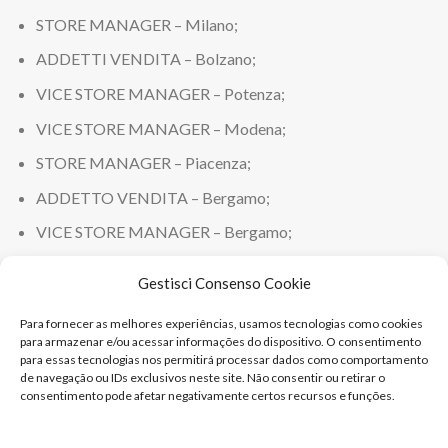
STORE MANAGER – Milano;
ADDETTI VENDITA – Bolzano;
VICE STORE MANAGER – Potenza;
VICE STORE MANAGER – Modena;
STORE MANAGER – Piacenza;
ADDETTO VENDITA – Bergamo;
VICE STORE MANAGER – Bergamo;
VICE STORE MANAGER – Salerno;
Gestisci Consenso Cookie
VICE STORE MANAGER – Milano;
Para fornecer as melhores experiências, usamos tecnologias como cookies
ADDETTI VENDITA ORTOFRUTTA – Pavia;
para armazenar e/ou acessar informações do dispositivo. O consentimento
para essas tecnologias nos permitirá processar dados como comportamento
VICE STORE MANAGER – Torino;
de navegação ou IDs exclusivos neste site. Não consentir ou retirar o
consentimento pode afetar negativamente certos recursos e funções.
ADDETTI VENDITA – Brescia;
ADDETTI VENDITA – Trento;