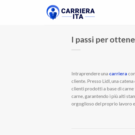
Skip
to
content
I passi per otten
Intraprendere una
carriera
com
cliente. Presso Lidl, una catena
clienti prodotti a base di carne 
carne, garantendo i più alti sta
orgoglioso del proprio lavoro e 