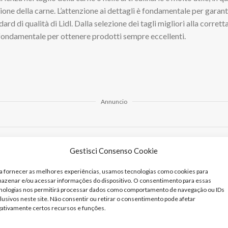
ione della carne. L’attenzione ai dettagli è fondamentale per garanti
dard di qualità di Lidl. Dalla selezione dei tagli migliori alla corret
 fondamentale per ottenere prodotti sempre eccellenti.
Annuncio
Gestisci Consenso Cookie
re: come esplorare le opportunità
a fornecer as melhores experiências, usamos tecnologias como cookies para
sfida? Posizioni di cassiere aperte nei supermercati
azenar e/ou acessar informações do dispositivo. O consentimento para essas
nologias nos permitirá processar dados como comportamento de navegação ou IDs
lusivos neste site. Não consentir ou retirar o consentimento pode afetar
enti sono altrettanto importanti per un
macellaio
. Poiché il ruolo 
ativamente certos recursos e funções.
apacità di comunicare in modo efficace e cortese è essenziale. Un a
erienza del cliente, incoraggiando la ripetizione dell’attività e fa