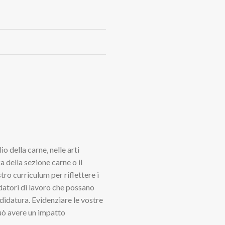
o della carne, nelle arti
za della sezione carne o il
tro curriculum per riflettere i
i datori di lavoro che possano
ndidatura. Evidenziare le vostre
può avere un impatto