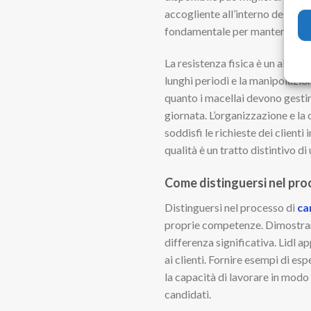
accogliente all’interno del negoz
fondamentale per mantenere la
La resistenza fisica è un altro 
lunghi periodi e la manipolazio
quanto i macellai devono gestire
giornata. L’organizzazione e la
soddisfi le richieste dei client
qualità è un tratto distintivo di
Come distinguersi nel pro
Distinguersi nel processo di
ca
proprie competenze. Dimostrare 
differenza significativa. Lidl a
ai clienti. Fornire esempi di e
la capacità di lavorare in modo 
candidati.