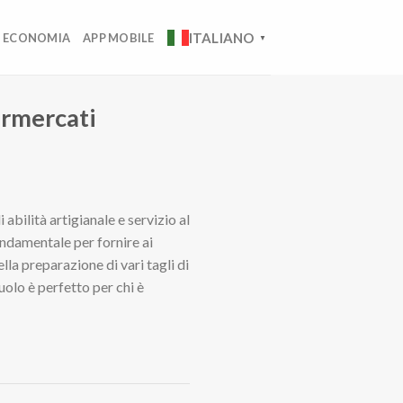
ITALIANO
ECONOMIA
APP MOBILE
▼
ermercati
abilità artigianale e servizio al
fondamentale per fornire ai
lla preparazione di vari tagli di
uolo è perfetto per chi è