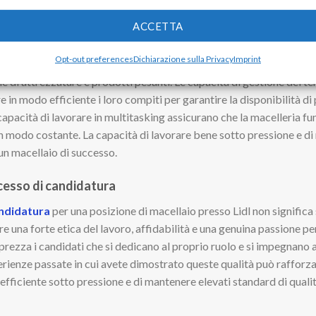
io. Inoltre, la capacità di gestire con facilità le domande e le richie
ACCETTA
 loro soddisfazione.
Opt-out preferences
Dichiarazione sulla Privacy
Imprint
attributo importante per un
macellaio
, poiché il ruolo comporta sp
ne di attrezzature e prodotti pesanti. Le capacità di gestione del 
 in modo efficiente i loro compiti per garantire la disponibilità di 
 capacità di lavorare in multitasking assicurano che la macelleria f
i in modo costante. La capacità di lavorare bene sotto pressione e d
 un macellaio di successo.
cesso di candidatura
ndidatura
per una posizione di macellaio presso Lidl non significa
una forte etica del lavoro, affidabilità e una genuina passione per
pprezza i candidati che si dedicano al proprio ruolo e si impegnano a
sperienze passate in cui avete dimostrato queste qualità può rafforz
efficiente sotto pressione e di mantenere elevati standard di qualit