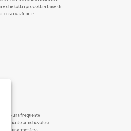
re che tutti i prodotti a base di
ta conservazione e
prevede una frequente
tteggiamento amichevole e
vorendo un’atmosfera