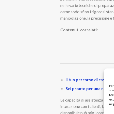
nelle varie tecniche di preparaz
carne soddisfino i rigorosi stan
manipolazione, la precisione è
Contenuti correlati:
Il tuo percorso di cassie
Par
Sei pronto per una nuova 
arm
tec
exc
Le capacità di assistenza ai cli
neg
interazione con i clienti, la c
disponibile può migliorare l’esp