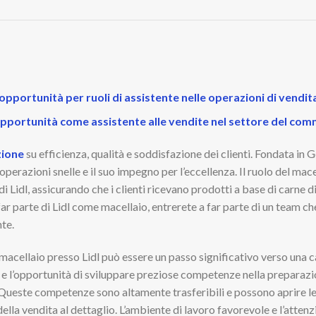
 opportunità per ruoli di assistente nelle operazioni di vendit
 opportunità come assistente alle vendite nel settore del com
zione
su efficienza, qualità e soddisfazione dei clienti. Fondata in 
operazioni snelle e il suo impegno per l’eccellenza. Il ruolo del ma
i Lidl, assicurando che i clienti ricevano prodotti a base di carne di
 far parte di Lidl come macellaio, entrerete a far parte di un team 
nte.
acellaio presso Lidl può essere un passo significativo verso una car
 e l’opportunità di sviluppare preziose competenze nella preparazion
. Queste competenze sono altamente trasferibili e possono aprire le 
della vendita al dettaglio. L’ambiente di lavoro favorevole e l’attenz