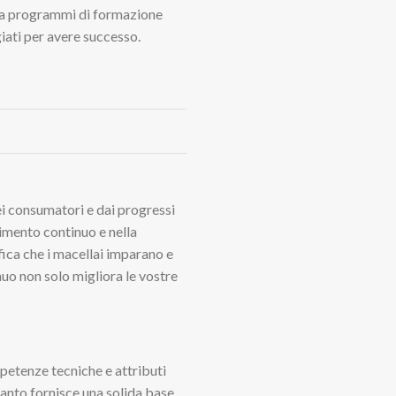
ie a programmi di formazione
iati per avere successo.
ei consumatori e dai progressi
dimento continuo e nella
ifica che i macellai imparano e
o non solo migliora le vostre
petenze tecniche e attributi
quanto fornisce una solida base