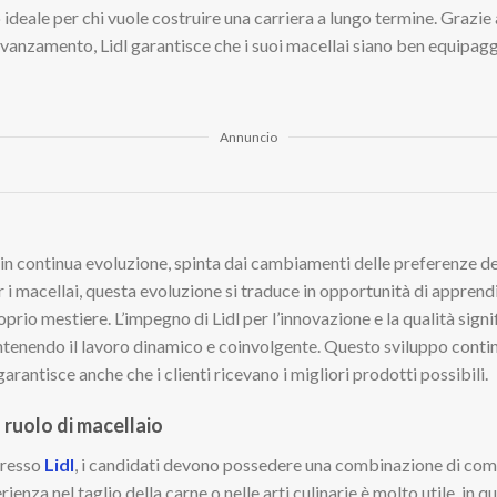
go ideale per chi vuole costruire una carriera a lungo termine. Graz
 avanzamento, Lidl garantisce che i suoi macellai siano ben equipagg
Annuncio
 in continua evoluzione, spinta dai cambiamenti delle preferenze d
r i macellai, questa evoluzione si traduce in opportunità di appren
roprio mestiere. L’impegno di Lidl per l’innovazione e la qualità sign
enendo il lavoro dinamico e coinvolgente. Questo sviluppo continu
antisce anche che i clienti ricevano i migliori prodotti possibili.
l ruolo di macellaio
presso
Lidl
, i candidati devono possedere una combinazione di com
enza nel taglio della carne o nelle arti culinarie è molto utile, in 