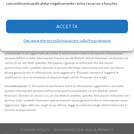
Dichiarazione di riservatezza
consentimento pode afetar negativamente certos recursos e funções.
Informazioni sull'azienda
ALPHAZEN TECHNOLOGIES LIMITED
Email:
networknewsinc@gmail.com
ACCETTA
Attenzione:
In nessun caso richiediamo somme di denaro per rilasciare qualsiasi tipo di
Opt-out preferences
Dichiarazione sulla Privacy
Imprint
prodotto finanziario, sia esso carta di credito, finanziamento o prestito. Se ciò accade, faccelo
sapere immediatamente tramite il modulo. Note: Lavoriamo per mantenere tutte le
informazioni il più aggiornate possibile. È interessante notare che queste informazioni
possono differire dalle informazioni trovate sui siti Web di istituti finanziari e/o fornitori di
servizi di un sito Web specifico. Per quanto riguarda le istituzioni che non hanno
partnership, tutti i prodotti elencati in questo sito https://carrieraita.com.com non hanno
alcuna garanzia che le informazioni siano aggiornate. Ricordati sempre di leggere le
condizioni d'uso e le condizioni di acquisto degli istituti finanziari che scegli.
Considerazioni:
Ci sforziamo di mantenere tutte le informazioni aggiornate e accurate.
Queste informazioni possono differire da quelle visualizzate sui siti Web di istituti
finanziari, fornitori di servizi o su un sito Web di prodotti specifici. Nel caso di istituzioni non
partner, tutti i prodotti finanziari sono presentati senza garantire che le informazioni siano
aggiornate. Ogni volta che scegli la tua offerta, leggi le condizioni degli istituti finanziari e i
termini di acquisizione.
COOKIE POLICY
DICHIARAZIONE SULLA PRIVACY