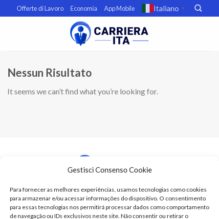
Skip
Italiano
Offerte di Lavoro
Economia
App Mobile
▼
to
content
Nessun Risultato
It seems we can’t find what you’re looking for.
Gestisci Consenso Cookie
Para fornecer as melhores experiências, usamos tecnologias como cookies
para armazenar e/ou acessar informações do dispositivo. O consentimento
Termini e condizioni
para essas tecnologias nos permitirá processar dados como comportamento
Politica sulla privacy
de navegação ou IDs exclusivos neste site. Não consentir ou retirar o
Preferenze di opt-out