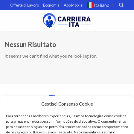
Skip
Italiano
Offerte di Lavoro
Economia
App Mobile
▼
to
content
Nessun Risultato
It seems we can’t find what you’re looking for.
Gestisci Consenso Cookie
Para fornecer as melhores experiências, usamos tecnologias como cookies
para armazenar e/ou acessar informações do dispositivo. O consentimento
Termini e condizioni
para essas tecnologias nos permitirá processar dados como comportamento
Politica sulla privacy
de navegação ou IDs exclusivos neste site. Não consentir ou retirar o
Preferenze di opt-out