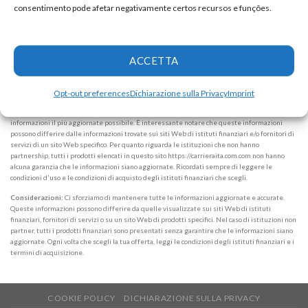
Dichiarazione di riservatezza
consentimento pode afetar negativamente certos recursos e funções.
Informazioni sull'azienda
ALPHAZEN TECHNOLOGIES LIMITED
Email:
networknewsinc@gmail.com
ACCETTA
Attenzione:
In nessun caso richiediamo somme di denaro per rilasciare qualsiasi tipo di
Opt-out preferences
Dichiarazione sulla Privacy
Imprint
prodotto finanziario, sia esso carta di credito, finanziamento o prestito. Se ciò accade, faccelo
sapere immediatamente tramite il modulo. Note: Lavoriamo per mantenere tutte le
informazioni il più aggiornate possibile. È interessante notare che queste informazioni
possono differire dalle informazioni trovate sui siti Web di istituti finanziari e/o fornitori di
servizi di un sito Web specifico. Per quanto riguarda le istituzioni che non hanno
partnership, tutti i prodotti elencati in questo sito https://carrieraita.com.com non hanno
alcuna garanzia che le informazioni siano aggiornate. Ricordati sempre di leggere le
condizioni d'uso e le condizioni di acquisto degli istituti finanziari che scegli.
Considerazioni:
Ci sforziamo di mantenere tutte le informazioni aggiornate e accurate.
Queste informazioni possono differire da quelle visualizzate sui siti Web di istituti
finanziari, fornitori di servizi o su un sito Web di prodotti specifici. Nel caso di istituzioni non
partner, tutti i prodotti finanziari sono presentati senza garantire che le informazioni siano
aggiornate. Ogni volta che scegli la tua offerta, leggi le condizioni degli istituti finanziari e i
termini di acquisizione.
COOKIE POLICY
DICHIARAZIONE SULLA PRIVACY