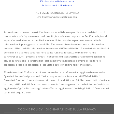
Dichiarazione di riservatezza
Informazioni sull'azienda
ALPHAZEN TECHNOLOGIES LIMITED
Email:
networknewsinc@gmail.com
Attenzione:
In nessun caso richiediamo somme di denaro per rilasciare qualsiasi tipo di
prodotto finanziario, sia esso carta di credito, finanziamento o prestito. Se ciò accade, faccelo
sapere immediatamente tramite il modulo. Note: Lavoriamo per mantenere tutte le
informazioni il più aggiornate possibile. È interessante notare che queste informazioni
possono differire dalle informazioni trovate sui siti Web di istituti finanziari e/o fornitori di
servizi di un sito Web specifico. Per quanto riguarda le istituzioni che non hanno
partnership, tutti i prodotti elencati in questo sito https://carrieraita.com.com non hanno
alcuna garanzia che le informazioni siano aggiornate. Ricordati sempre di leggere le
condizioni d'uso e le condizioni di acquisto degli istituti finanziari che scegli.
Considerazioni:
Ci sforziamo di mantenere tutte le informazioni aggiornate e accurate.
Queste informazioni possono differire da quelle visualizzate sui siti Web di istituti
finanziari, fornitori di servizi o su un sito Web di prodotti specifici. Nel caso di istituzioni non
partner, tutti i prodotti finanziari sono presentati senza garantire che le informazioni siano
aggiornate. Ogni volta che scegli la tua offerta, leggi le condizioni degli istituti finanziari e i
termini di acquisizione.
COOKIE POLICY
DICHIARAZIONE SULLA PRIVACY