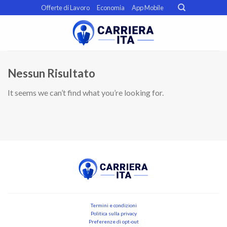
Skip
Offerte di Lavoro
Economia
App Mobile
to
content
Nessun Risultato
It seems we can’t find what you’re looking for.
Termini e condizioni
Politica sulla privacy
Preferenze di opt-out