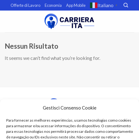
Skip
Italiano
Offerte di Lavoro
Economia
App Mobile
▼
to
content
Nessun Risultato
It seems we can’t find what you’re looking for.
Gestisci Consenso Cookie
Para fornecer as melhores experiências, usamos tecnologias como cookies
para armazenar e/ou acessar informações do dispositivo. O consentimento
Termini e condizioni
para essas tecnologias nos permitirá processar dados como comportamento
Politica sulla privacy
de navegação ou IDs exclusivos neste site. Não consentir ou retirar o
Preferenze di opt-out