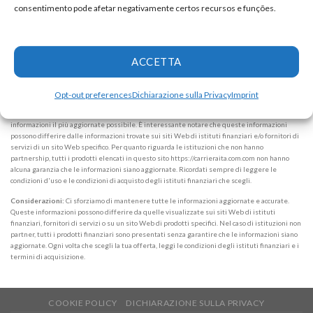
Dichiarazione di riservatezza
consentimento pode afetar negativamente certos recursos e funções.
Informazioni sull'azienda
ALPHAZEN TECHNOLOGIES LIMITED
Email:
networknewsinc@gmail.com
ACCETTA
Attenzione:
In nessun caso richiediamo somme di denaro per rilasciare qualsiasi tipo di
Opt-out preferences
Dichiarazione sulla Privacy
Imprint
prodotto finanziario, sia esso carta di credito, finanziamento o prestito. Se ciò accade, faccelo
sapere immediatamente tramite il modulo. Note: Lavoriamo per mantenere tutte le
informazioni il più aggiornate possibile. È interessante notare che queste informazioni
possono differire dalle informazioni trovate sui siti Web di istituti finanziari e/o fornitori di
servizi di un sito Web specifico. Per quanto riguarda le istituzioni che non hanno
partnership, tutti i prodotti elencati in questo sito https://carrieraita.com.com non hanno
alcuna garanzia che le informazioni siano aggiornate. Ricordati sempre di leggere le
condizioni d'uso e le condizioni di acquisto degli istituti finanziari che scegli.
Considerazioni:
Ci sforziamo di mantenere tutte le informazioni aggiornate e accurate.
Queste informazioni possono differire da quelle visualizzate sui siti Web di istituti
finanziari, fornitori di servizi o su un sito Web di prodotti specifici. Nel caso di istituzioni non
partner, tutti i prodotti finanziari sono presentati senza garantire che le informazioni siano
aggiornate. Ogni volta che scegli la tua offerta, leggi le condizioni degli istituti finanziari e i
termini di acquisizione.
COOKIE POLICY
DICHIARAZIONE SULLA PRIVACY