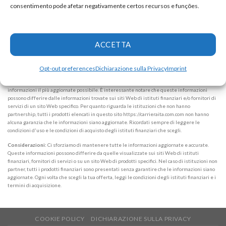
Dichiarazione di riservatezza
consentimento pode afetar negativamente certos recursos e funções.
Informazioni sull'azienda
ALPHAZEN TECHNOLOGIES LIMITED
Email:
networknewsinc@gmail.com
ACCETTA
Attenzione:
In nessun caso richiediamo somme di denaro per rilasciare qualsiasi tipo di
Opt-out preferences
Dichiarazione sulla Privacy
Imprint
prodotto finanziario, sia esso carta di credito, finanziamento o prestito. Se ciò accade, faccelo
sapere immediatamente tramite il modulo. Note: Lavoriamo per mantenere tutte le
informazioni il più aggiornate possibile. È interessante notare che queste informazioni
possono differire dalle informazioni trovate sui siti Web di istituti finanziari e/o fornitori di
servizi di un sito Web specifico. Per quanto riguarda le istituzioni che non hanno
partnership, tutti i prodotti elencati in questo sito https://carrieraita.com.com non hanno
alcuna garanzia che le informazioni siano aggiornate. Ricordati sempre di leggere le
condizioni d'uso e le condizioni di acquisto degli istituti finanziari che scegli.
Considerazioni:
Ci sforziamo di mantenere tutte le informazioni aggiornate e accurate.
Queste informazioni possono differire da quelle visualizzate sui siti Web di istituti
finanziari, fornitori di servizi o su un sito Web di prodotti specifici. Nel caso di istituzioni non
partner, tutti i prodotti finanziari sono presentati senza garantire che le informazioni siano
aggiornate. Ogni volta che scegli la tua offerta, leggi le condizioni degli istituti finanziari e i
termini di acquisizione.
COOKIE POLICY
DICHIARAZIONE SULLA PRIVACY